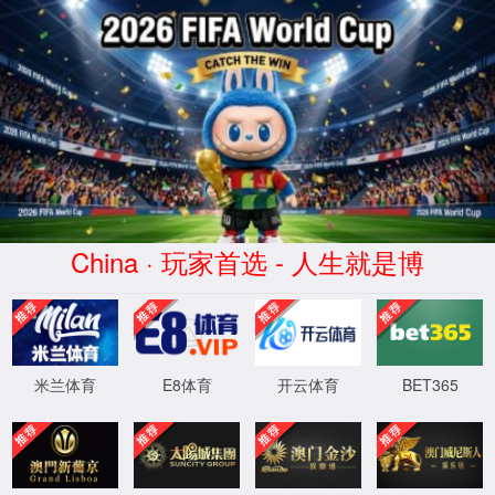
中文简体
首页
市场活动
tyc33455cc太阳成集团参加2026智能云生态大会
tyc33455cc太阳成集团参加2026智能云生态
大会
作者： vcc12571056
发布于： 2026-05-08 14:10
阅读：
165
近日，第九届数字中国建设峰会期间，由中国电信主办、中国
电信信创产业联盟承办的“2026智能云生态大会·信创云生态合作论
坛暨信创产业联盟发展论坛” 在福州举行。本次论坛以“信创启新局