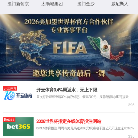
智惠向未来”为主题，深度聚焦“十五五”战略布局下的数字安全屏障
建设。tyc33455cc太阳成集团高级副总裁、长城科技总经理李璇受
邀出席，与行业专家共话信创产业高质量发展。
01
深耕标准建设