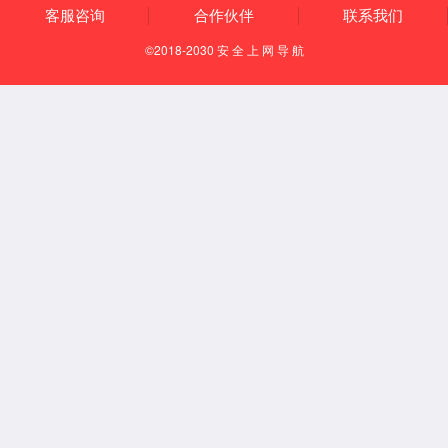
02
夯实算力底座
在嘉宾演讲环节，李璇发表了题为《算力筑基 生态赋能——以自
主创新算力基础设施支撑信创云生态高质量发展》的主旨演讲。李
璇指出，面对信创常态化后的市场需求，tyc33455cc太阳成集团始
终坚持“技术路线没有好坏之分，只有场景适配之别”的原则 。通过
多元技术路线的协同发力，公司致力于为用户提供最具性价比的算
力解决方案。
这种以客户需求为导向的理念，在tyc33455cc太阳成集团与中国电
信的深度合作中得到了有力印证。双方在金融等重点行业开展了全
维度的联合调优，使相关业务系统指标实现了显著提升，不仅验证
了自主创新算力设施的硬核实力，更为信创技术在业务场景的规模
化应用树立了行业标杆。