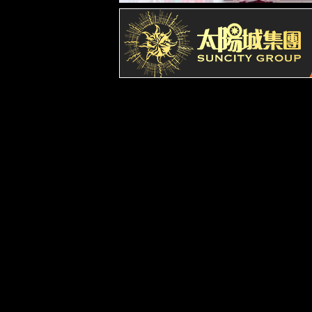
第二级，以直辖市和省会城市为基础建设的省库，
内的服务网点备件需求；
第三级，根据重要项目或合同在重点项目所在区域
求；
第四级，结合412业务拓展需求，在全国授权服
“如意服务”通过服务管理系统进行统一的备件供
“如意服务”高效的备件管理及供应链，可最大程
方法一：扫码关注
操作流程：
1.使用微信“扫一扫”功能扫描服务官