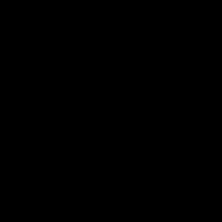
注按钮
2.