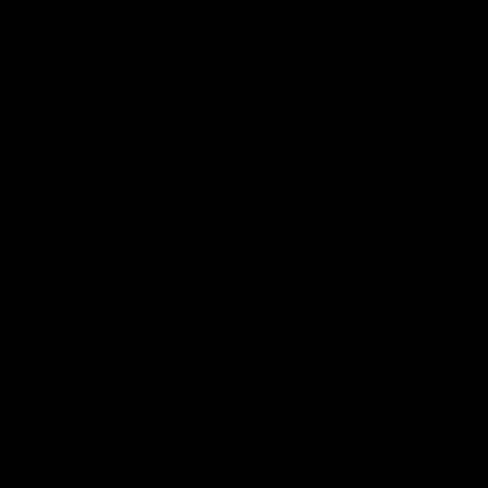
联系电话
E-mai