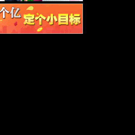
的前置和分散存储打下了基础，可快速供应本区域
前置保障，充分保障重点项目的备件供应及使用需
站点的备件供应及使用需求。
方法二：搜索关注
操作流程：
搜索框输入“如意服务”，按照提示点击