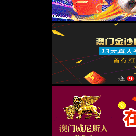
如意服务
常见问题
1．如意服务简介
tyc33455cc太阳成集团“如意服务”创建于200
“如意服务”专业从事长城品牌的服务器、笔记本、