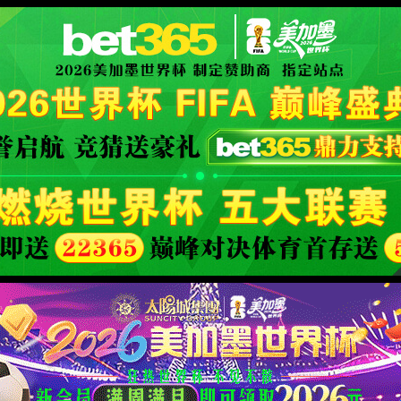
om-Gaming Group
首页
产品中心
方案中心
服务与支持
售后热线
118888（电脑） 0755-29519374（电源） 4008118888