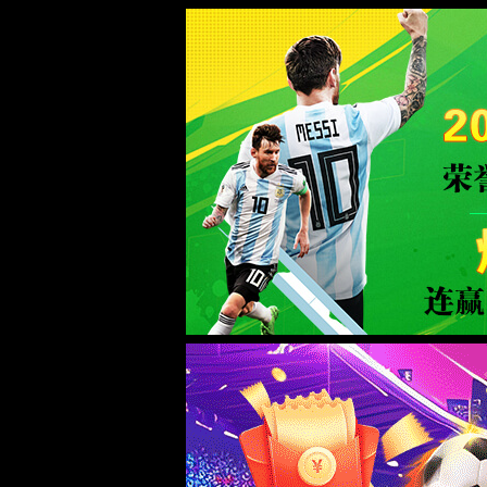
太阳成集团-www.tyc33455cc.c
中文简体
4008