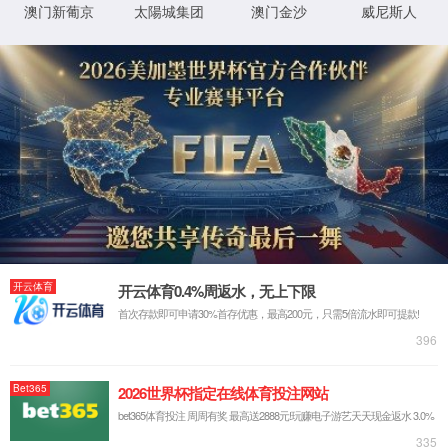
公司新闻
tyc33455cc太阳成集团召开2026年一季度经营汇报会