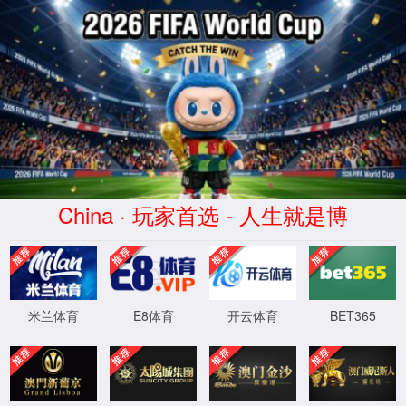
太阳成集团-
www.tyc33455cc.com-
Gaming Group
中文简体
新闻与活动