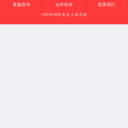
中型PLC产品IM30系列